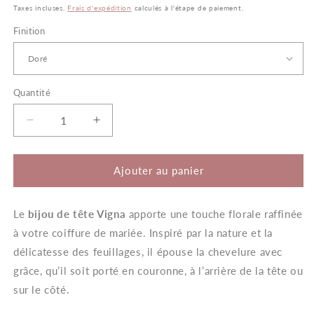
habituel
Taxes incluses.
Frais d'expédition
calculés à l'étape de paiement.
Finition
Quantité
Quantité
Réduire
Augmenter
la
la
quantité
quantité
de
de
Ajouter au panier
Vigna
Vigna
–
–
Le
bijou de tête Vigna
Vigne
Vigne
apporte une touche florale raffinée
de
de
à votre coiffure de mariée. Inspiré par la nature et la
Tête
Tête
délicatesse des feuillages, il épouse la chevelure avec
Mariage
Mariage
grâce, qu’il soit porté en couronne, à l’arrière de la tête ou
sur le côté.