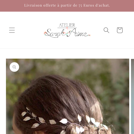
et
Livraison offerte à partir de 75 Euros d'achat.
passer
au
contenu
Panier
Passer aux
informations
produits