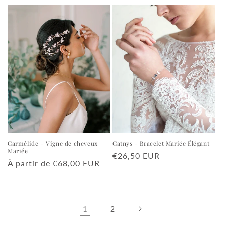
habituel
habituel
Catnys – Bracelet Mariée Élégant
Carmélide – Vigne de cheveux
Mariée
Prix
€26,50 EUR
Prix
À partir de €68,00 EUR
habituel
habituel
1
2