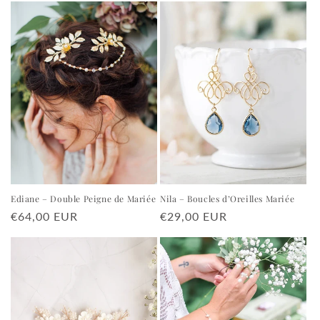
Ediane – Double Peigne de Mariée
Nila – Boucles d’Oreilles Mariée
Prix
€64,00 EUR
Prix
€29,00 EUR
habituel
habituel