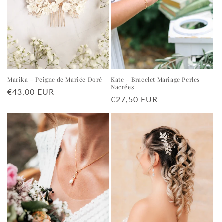
Marika – Peigne de Mariée Doré
Kate – Bracelet Mariage Perles
Nacrées
Prix
€43,00 EUR
Prix
€27,50 EUR
habituel
habituel