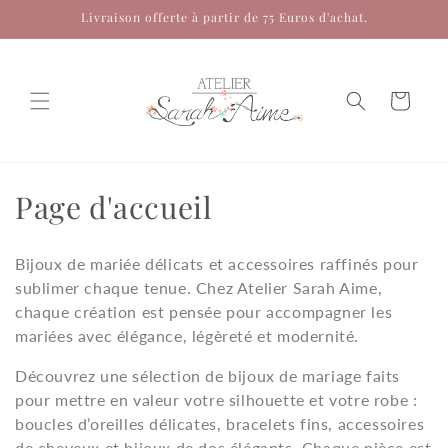
et
Livraison offerte à partir de 75 Euros d'achat.
passer
au
contenu
Panier
C
Page d'accueil
o
Bijoux de mariée délicats et accessoires raffinés pour
l
sublimer chaque tenue. Chez Atelier Sarah Aime,
chaque création est pensée pour accompagner les
l
mariées avec élégance, légèreté et modernité.
e
Découvrez une sélection de bijoux de mariage faits
c
pour mettre en valeur votre silhouette et votre robe :
boucles d’oreilles délicates, bracelets fins, accessoires
t
de cheveux et bijoux de dos élégants. Chaque pièce est