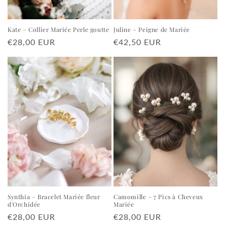
Kate – Collier Mariée Perle goutte
Juline – Peigne de Mariée
Prix
€28,00 EUR
Prix
€42,50 EUR
habituel
habituel
Synthia – Bracelet Mariée fleur
Camomille – 7 Pics à Cheveux
d'Orchidée
Mariée
Prix
€28,00 EUR
Prix
€28,00 EUR