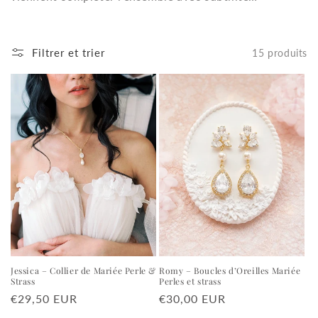
Filtrer et trier
15 produits
Jessica – Collier de Mariée Perle &
Romy – Boucles d’Oreilles Mariée
Strass
Perles et strass
Prix
€29,50 EUR
Prix
€30,00 EUR
habituel
habituel