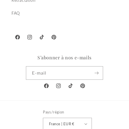
Rétractation
FAQ
Facebook
Instagram
TikTok
Pinterest
S’abonner à nos e-mails
E-mail
Facebook
Instagram
TikTok
Pinterest
Pays/région
France | EUR €