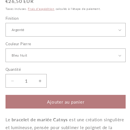
Prix
€26,50 EUR
habituel
Taxes incluses.
Frais d'expédition
calculés à l'étape de paiement.
Finition
Couleur Pierre
Quantité
Quantité
Réduire
Augmenter
la
la
quantité
quantité
de
de
Ajouter au panier
Catnys
Catnys
–
–
Le
bracelet de mariée Catnys
Bracelet
Bracelet
est une création singulière
Mariée
Mariée
et lumineuse, pensée pour sublimer le poignet de la