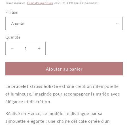
habituel
Taxes incluses.
Frais d'expédition
calculés à l'étape de paiement.
Finition
Quantité
Quantité
Réduire
Augmenter
la
la
quantité
quantité
de
de
Ajouter au panier
Soliste
Soliste
–
–
Le
bracelet strass Soliste
Bracelet
Bracelet
est une création intemporelle
Mariée
Mariée
et lumineuse, imaginée pour accompagner la mariée avec
Strass
Strass
élégance et discrétion.
Élégant
Élégant
Réalisé en France, ce modèle se distingue par sa
silhouette élégante : une chaîne délicate ornée d’un