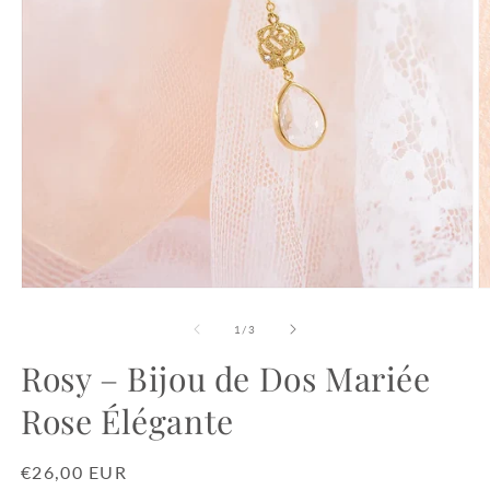
Ouvrir
O
le
le
média
m
de
1
/
3
1
2
dans
d
Rosy – Bijou de Dos Mariée
une
u
fenêtre
f
Rose Élégante
modale
m
Prix
€26,00 EUR