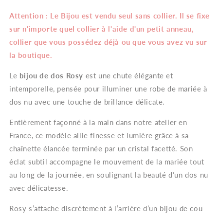
–
–
Attention : Le Bijou est vendu seul sans collier. Il se fixe
Bijou
Bijou
de
de
sur n'importe quel collier à l'aide d'un petit anneau,
Dos
Dos
collier que vous possédez déjà ou que vous avez vu sur
Mariée
Mariée
la boutique.
Rose
Rose
Élégante
Élégante
Le
bijou de dos Rosy
est une chute élégante et
intemporelle, pensée pour illuminer une robe de mariée à
dos nu avec une touche de brillance délicate.
Entièrement façonné à la main dans notre atelier en
France, ce modèle allie finesse et lumière grâce à sa
chaînette élancée terminée par un cristal facetté. Son
éclat subtil accompagne le mouvement de la mariée tout
au long de la journée, en soulignant la beauté d’un dos nu
avec délicatesse.
Rosy s’attache discrètement à l’arrière d’un bijou de cou