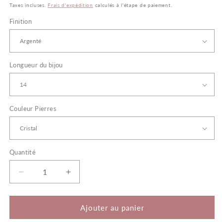
habituel
Taxes incluses.
Frais d'expédition
calculés à l'étape de paiement.
Finition
Longueur du bijou
Couleur Pierres
Quantité
Quantité
Réduire
Augmenter
la
la
quantité
quantité
de
de
Ajouter au panier
Rosy
Rosy