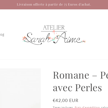
Livraison offerte à partir de 75 Euros d'achat.
log
Romane – Pe
avec Perles
Prix
€42,00 EUR
habituel
Taxes incluses.
Frais d'expédition
calcu