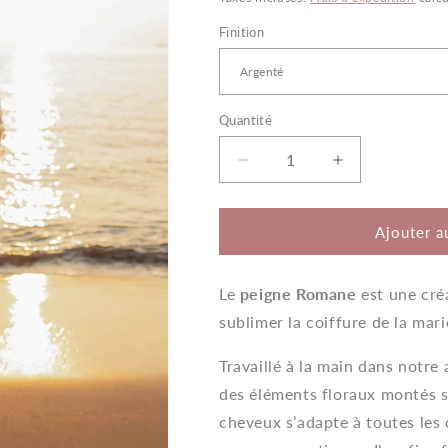
Finition
Quantité
Quantité
Réduire
Augmenter
la
la
quantité
quantité
de
de
Ajouter a
Romane
Romane
–
–
Le
peigne Romane
Peigne
Peigne
est une cré
de
de
sublimer la coiffure de la mari
Mariée
Mariée
avec
avec
Travaillé à la main dans notre a
Perles
Perles
des éléments floraux montés s
cheveux s’adapte à toutes les 