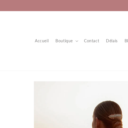
et
passer
au
contenu
Accueil
Boutique
Contact
Délais
B
Passer aux
informations
produits