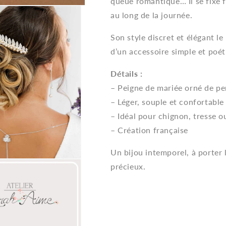
queue romantique… Il se fixe f
au long de la journée.
Son style discret et élégant l
d’un accessoire simple et poét
Détails :
– Peigne de mariée orné de per
– Léger, souple et confortable
– Idéal pour chignon, tresse o
– Création française
Un bijou intemporel, à porter
précieux.