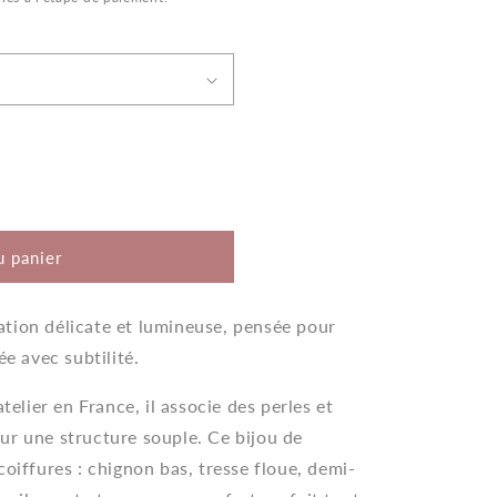
n
u panier
ation délicate et lumineuse, pensée pour
ée avec subtilité.
telier en France, il associe des perles et
ur une structure souple. Ce bijou de
coiffures : chignon bas, tresse floue, demi-