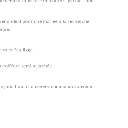
acilement et assure un confort parfait tout
e rend idéal pour une mariée à la recherche
ique.
les et feuillage
u coiffure semi-attachée
 le jour J ou à conserver comme un souvenir