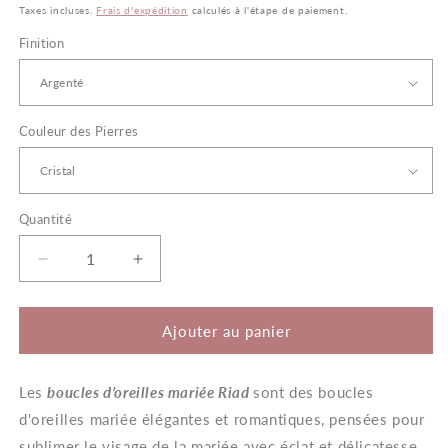
habituel
Taxes incluses.
Frais d'expédition
calculés à l'étape de paiement.
Finition
Couleur des Pierres
Quantité
Quantité
Réduire
Augmenter
la
la
quantité
quantité
de
de
Ajouter au panier
Riad
Riad
–
–
Les
Boucles
boucles d’oreilles mariée Riad
Boucles
sont des boucles
d’Oreilles
d’Oreilles
d'oreilles mariée élégantes et romantiques, pensées pour
Mariée
Mariée
sublimer le visage de la mariée avec éclat et délicatesse.