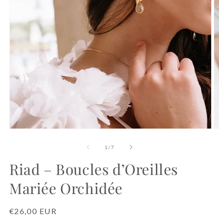
Ouvrir
O
le
le
média
m
de
1
/
7
1
2
dans
d
Riad – Boucles d’Oreilles
une
u
fenêtre
f
Mariée Orchidée
modale
m
Prix
€26,00 EUR