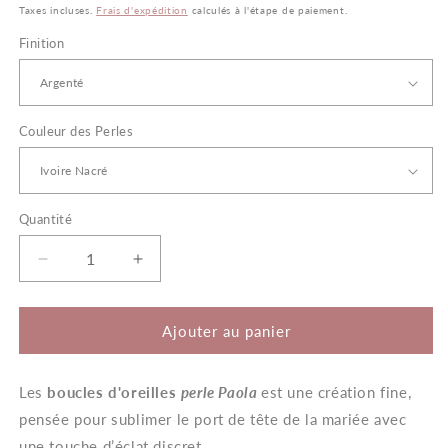
habituel
Taxes incluses.
Frais d'expédition
calculés à l'étape de paiement.
Finition
Couleur des Perles
Quantité
Quantité
Réduire
Augmenter
la
la
quantité
quantité
de
de
Ajouter au panier
Paola
Paola
–
–
Les
Boucles
boucles d'oreilles
Boucles
perle
Paola
est une création fine,
d&#39;oreilles
d&#39;oreilles
pensée pour sublimer le port de tête de la mariée avec
Mariage
Mariage
une touche d’éclat discret.