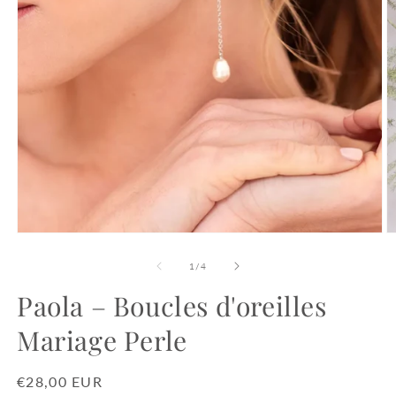
Ouvrir
O
le
le
média
m
de
1
/
4
1
2
dans
d
Paola – Boucles d'oreilles
une
u
fenêtre
f
Mariage Perle
modale
m
Prix
€28,00 EUR