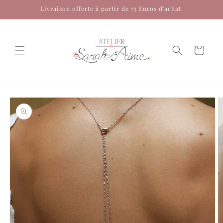
et
Livraison offerte à partir de 75 Euros d'achat.
passer
au
contenu
Panier
Passer aux
informations
produits