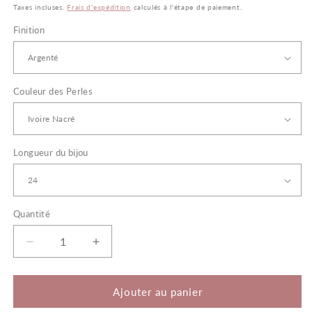
habituel
Taxes incluses.
Frais d'expédition
calculés à l'étape de paiement.
Finition
Couleur des Perles
Longueur du bijou
Quantité
Quantité
Réduire
Augmenter
la
la
quantité
quantité
de
de
Ajouter au panier
Nomie
Nomie