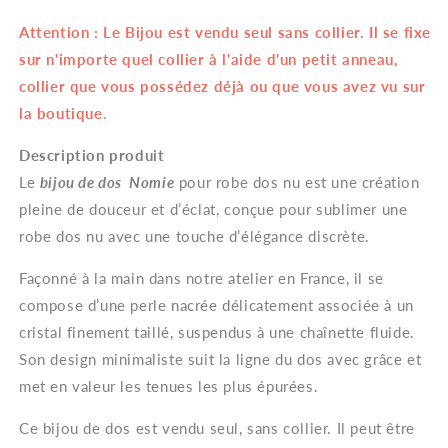
–
–
Attention : Le Bijou est vendu seul sans collier. Il se fixe
Bijou
Bijou
de
de
sur n'importe quel collier à l'aide d'un petit anneau,
dos
dos
collier que vous possédez déjà ou que vous avez vu sur
Mariée
Mariée
la boutique.
Double
Double
Description produit
Le
bijou de dos Nomie
pour robe dos nu est une création
pleine de douceur et d’éclat, conçue pour sublimer une
robe dos nu avec une touche d’élégance discrète.
Façonné à la main dans notre atelier en France, il se
compose d’une perle nacrée délicatement associée à un
cristal finement taillé, suspendus à une chaînette fluide.
Son design minimaliste suit la ligne du dos avec grâce et
met en valeur les tenues les plus épurées.
Ce bijou de dos est vendu seul, sans collier. Il peut être