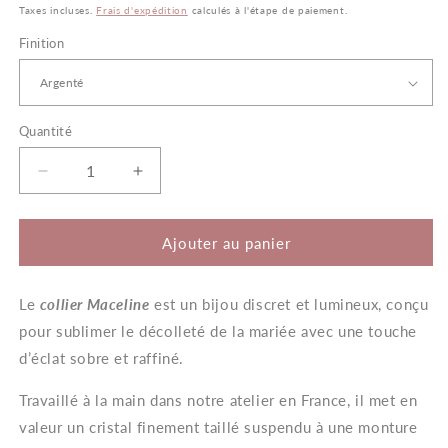
habituel
Taxes incluses.
Frais d'expédition
calculés à l'étape de paiement.
Finition
Quantité
Quantité
Réduire
Augmenter
la
la
quantité
quantité
de
de
Ajouter au panier
Maceline
Maceline
–
–
Le
collier Maceline
Collier
Collier
est un bijou discret et lumineux, conçu
de
de
pour sublimer le décolleté de la mariée avec une touche
Mariée
Mariée
d’éclat sobre et raffiné.
Fleur
Fleur
Travaillé à la main dans notre atelier en France, il met en
valeur un cristal finement taillé suspendu à une monture