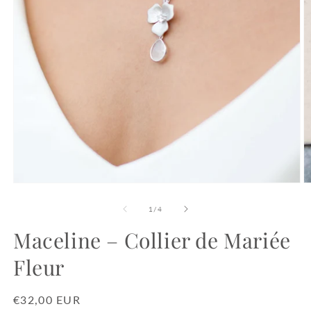
Ouvrir
O
le
le
média
m
de
1
/
4
1
2
dans
d
Maceline – Collier de Mariée
une
u
fenêtre
f
Fleur
modale
m
Prix
€32,00 EUR