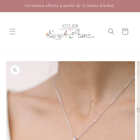
et
Livraison offerte à partir de 75 Euros d'achat.
passer
au
contenu
Panier
Passer aux
informations
produits