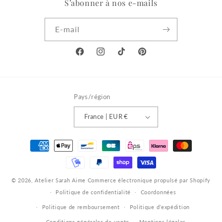
S’abonner à nos e-mails
E-mail
Facebook
Instagram
TikTok
Pinterest
Pays/région
France | EUR €
Moyens
de
paiement
© 2026,
Atelier Sarah Aime
Commerce électronique propulsé par Shopify
Politique de confidentialité
Coordonnées
Politique de remboursement
Politique d’expédition
Conditions générales de vente
Mentions légales