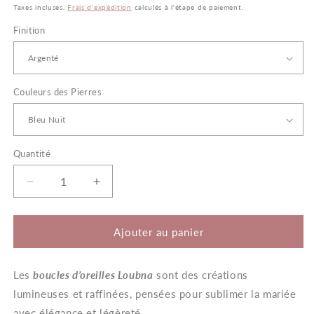
habituel
Taxes incluses.
Frais d'expédition
calculés à l'étape de paiement.
Finition
Couleurs des Pierres
Quantité
Quantité
Réduire
Augmenter
la
la
quantité
quantité
de
de
Ajouter au panier
Loubna
Loubna
–
–
Les
Boucles
boucles d’oreilles Loubna
Boucles
sont des créations
d’Oreilles
d’Oreilles
lumineuses et raffinées, pensées pour sublimer la mariée
Mariée
Mariée
avec élégance et légèreté.