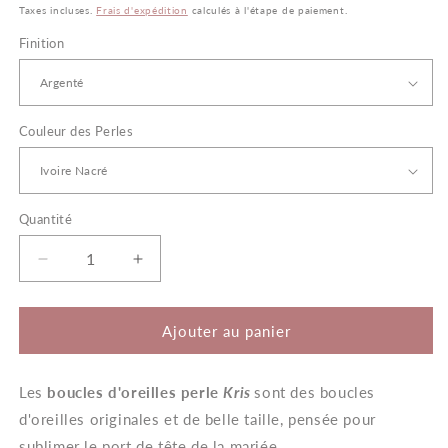
habituel
Taxes incluses.
Frais d'expédition
calculés à l'étape de paiement.
Finition
Couleur des Perles
Quantité
Quantité
Réduire
Augmenter
la
la
quantité
quantité
de
de
Ajouter au panier
Kris
Kris
–
–
Les
Boucles
boucles d'oreilles perle
Boucles
Kris
sont des boucles
d&#39;oreilles
d&#39;oreilles
d'oreilles originales et de belle taille, pensée pour
Mariage
Mariage
sublimer le port de tête de la mariée.