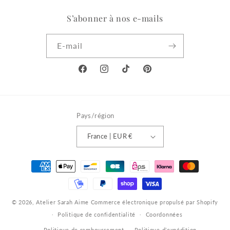
S’abonner à nos e-mails
E-mail
Facebook
Instagram
TikTok
Pinterest
Pays/région
France | EUR €
Moyens
de
paiement
© 2026,
Atelier Sarah Aime
Commerce électronique propulsé par Shopify
Politique de confidentialité
Coordonnées
Politique de remboursement
Politique d’expédition