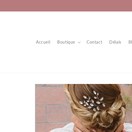
et
passer
au
contenu
Accueil
Boutique
Contact
Délais
B
Passer aux
informations
produits