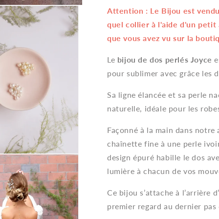
–
–
Attention : Le Bijou est vendu 
Bijou
Bijou
de
de
quel collier à l'aide d'un pet
Dos
Dos
que vous avez vu sur la bouti
Mariée
Mariée
Chute
Chute
Le
bijou de dos perlés Joyce
e
de
de
Perles
Perles
pour sublimer avec grâce les 
Sa ligne élancée et sa perle 
naturelle, idéale pour les robe
Façonné à la main dans notre a
chaînette fine à une perle iv
design épuré habille le dos av
lumière à chacun de vos mou
Ce bijou s’attache à l’arrière d
premier regard au dernier pas