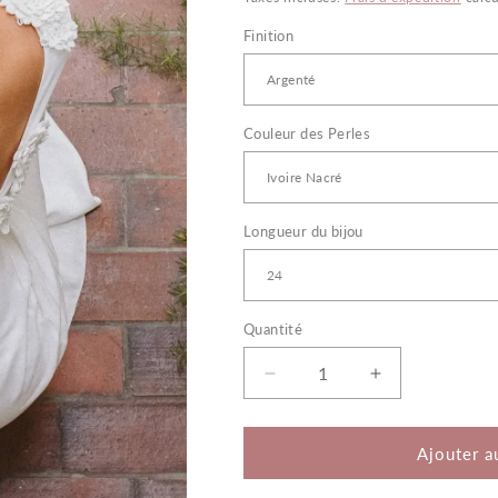
Finition
Couleur des Perles
Longueur du bijou
Quantité
Quantité
Réduire
Augmenter
la
la
quantité
quantité
de
de
Ajouter a
Joyce
Joyce