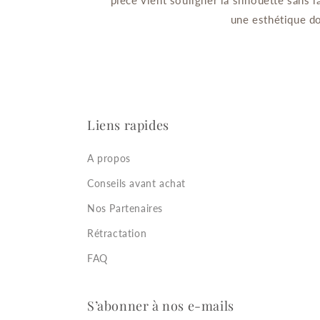
pièce vient souligner la silhouette sans la
une esthétique do
Liens rapides
A propos
Conseils avant achat
Nos Partenaires
Rétractation
FAQ
S’abonner à nos e-mails