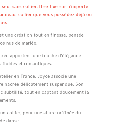
seul sans collier. Il se fixe sur n'importe
it anneau, collier que vous possédez déjà ou
que.
st une création tout en finesse, pensée
dos nus de mariée.
nacrée apportent une touche d'élégance
s fluides et romantiques.
telier en France, Joyce associe une
oire nacrée délicatement suspendue. Son
ec subtilité, tout en captant doucement la
vements.
’un collier, pour une allure raffinée du
 de danse.