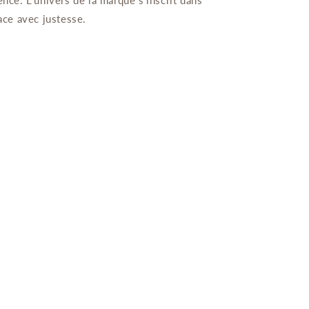
rence. L’univers de la marque s’inscrit dans
ace avec justesse.