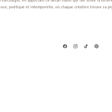
 surcharger, en apportant ce détail subtil qui fait toute la diffé
uce, poétique et intemporelle, où chaque création trouve sa pl
Facebook
Instagram
TikTok
Pinterest