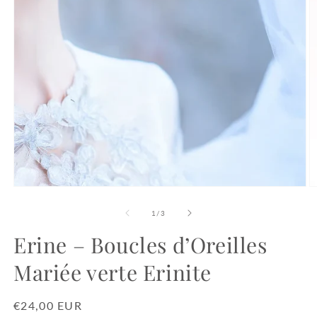
Ouvrir
O
le
le
média
m
de
1
/
3
1
2
dans
d
Erine – Boucles d’Oreilles
une
u
fenêtre
f
Mariée verte Erinite
modale
m
Prix
€24,00 EUR