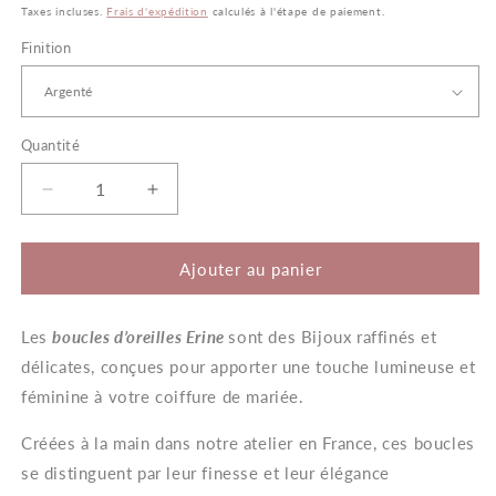
habituel
Taxes incluses.
Frais d'expédition
calculés à l'étape de paiement.
Finition
Quantité
Quantité
Réduire
Augmenter
la
la
quantité
quantité
de
de
Ajouter au panier
Erine
Erine
–
–
Les
Boucles
boucles d’oreilles Erine
Boucles
sont des Bijoux raffinés et
d’Oreilles
d’Oreilles
délicates, conçues pour apporter une touche lumineuse et
Mariée
Mariée
féminine à votre coiffure de mariée.
verte
verte
Erinite
Erinite
Créées à la main dans notre atelier en France, ces boucles
se distinguent par leur finesse et leur élégance