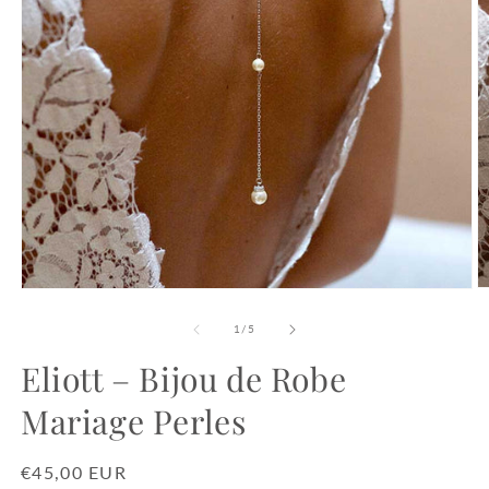
O
Ouvrir
le
le
m
média
de
1
/
5
2
1
d
dans
Eliott – Bijou de Robe
u
une
f
fenêtre
Mariage Perles
m
modale
Prix
€45,00 EUR