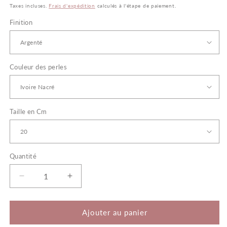
habituel
Taxes incluses.
Frais d'expédition
calculés à l'étape de paiement.
Finition
Couleur des perles
Taille en Cm
Quantité
Quantité
Réduire
Augmenter
la
la
quantité
quantité
de
de
Ajouter au panier
Eliott
Eliott