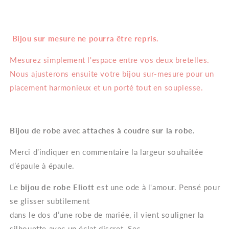
–
–
Bijou
Bijou
de
de
Bijou sur mesure ne pourra être repris.
Robe
Robe
Mariage
Mariage
Mesurez simplement l'espace entre vos deux bretelles.
Perles
Perles
Nous ajusterons ensuite votre bijou sur-mesure pour un
placement harmonieux et un porté tout en souplesse.
Bijou de robe avec attaches à coudre sur la robe.
Merci d’indiquer en commentaire la largeur souhaitée
d’épaule à épaule.
Le
bijou de robe Eliott
est une ode à l'amour. Pensé pour
se glisser subtilement
dans le dos d’une robe de mariée, il vient souligner la
silhouette avec un éclat discret. Ses