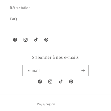
Rétractation
FAQ
Facebook
Instagram
TikTok
Pinterest
S’abonner à nos e-mails
E-mail
Facebook
Instagram
TikTok
Pinterest
Pays/région