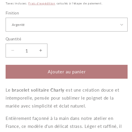
habituel
Taxes incluses.
Frais d'expédition
calculés à l'étape de paiement.
Finition
Quantité
Quantité
Réduire
Augmenter
la
la
quantité
quantité
de
de
Ajouter au panier
Charly
Charly
–
–
Le
bracelet solitaire Charly
Bracelet
Bracelet
est une création douce et
Mariée
Mariée
intemporelle, pensée pour sublimer le poignet de la
Solitaire
Solitaire
mariée avec simplicité et éclat naturel.
Entièrement façonné à la main dans notre atelier en
France, ce modèle d'un délicat strass. Léger et raffiné, il