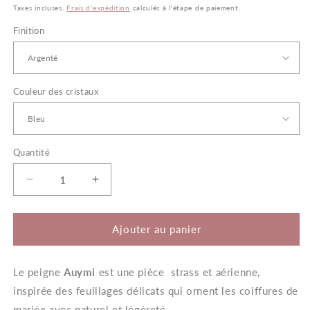
habituel
Taxes incluses.
Frais d'expédition
calculés à l'étape de paiement.
Finition
Couleur des cristaux
Quantité
Quantité
Réduire
Augmenter
la
la
quantité
quantité
de
de
Ajouter au panier
Auymi
Auymi
–
–
Le peigne
Peigne
Auymi
Peigne
est une pièce strass et aérienne,
de
de
inspirée des feuillages délicats qui ornent les coiffures de
Mariée
Mariée
mariée avec naturel et légèreté.