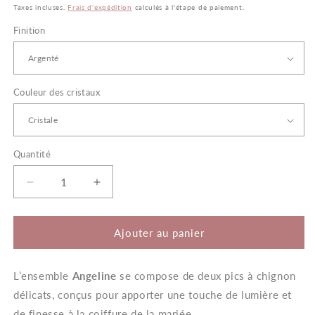
habituel
Taxes incluses.
Frais d'expédition
calculés à l'étape de paiement.
Finition
Couleur des cristaux
Quantité
Quantité
Réduire
Augmenter
la
la
quantité
quantité
de
de
Ajouter au panier
Angeline
Angeline
–
–
L’ensemble
Pics
Angeline
Pics
se compose de deux pics à chignon
à
à
délicats, conçus pour apporter une touche de lumière et
Chignon
Chignon
de finesse à la coiffure de la mariée.