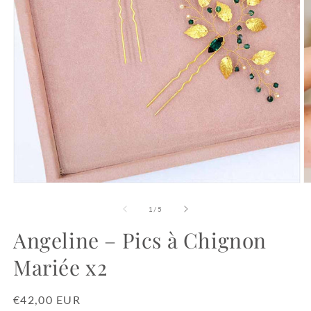
Ouvrir
O
le
le
média
m
de
1
/
5
1
2
dans
d
Angeline – Pics à Chignon
une
u
fenêtre
f
Mariée x2
modale
m
Prix
€42,00 EUR